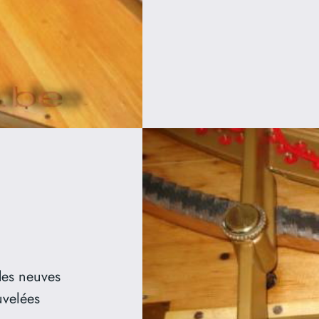
rdes neuves
uvelées