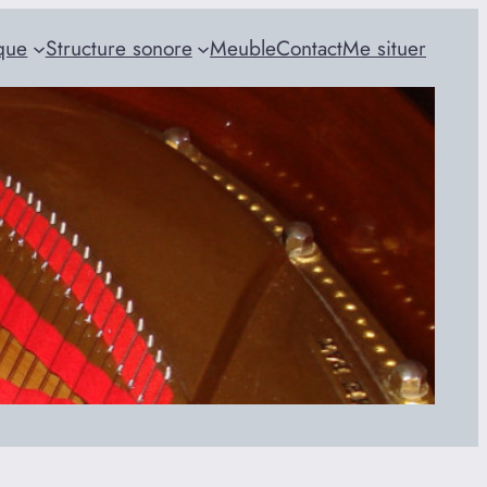
que
Structure sonore
Meuble
Contact
Me situer