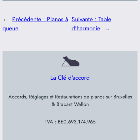
←
Précédente :
Pianos à
Suivante :
Table
queue
d’harmonie
→
La Clé d'accord
Accords, Règlages et Restaurations de pianos sur Bruxelles
& Brabant Wallon
TVA : BE0.693.174.965