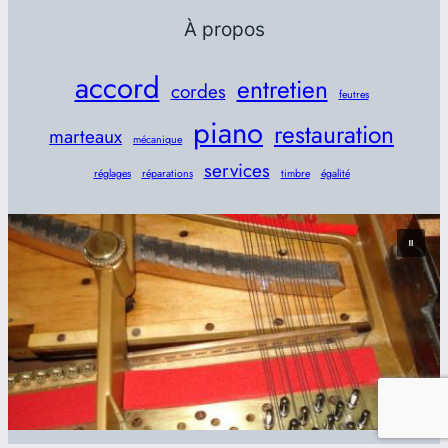
À propos
accord
entretien
cordes
feutres
piano
restauration
marteaux
mécanique
services
réglages
réparations
timbre
égalité